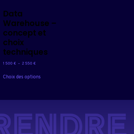
Data
Warehouse –
concept et
choix
techniques
1 500
€
–
2 550
€
Choix des options
RENDRE