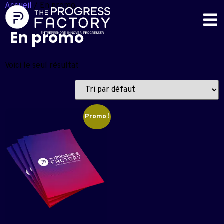
Accueil
/ En promo
En promo
Voici le seul résultat
Promo !