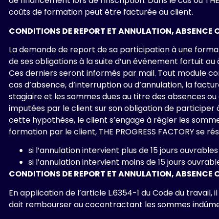
de financement lors de l’inscription. Dans le cas où TH
coûts de formation peut être facturée au client.
CONDITIONS DE REPORT ET ANNULATION, ABSENCE 
La demande de report de sa participation à une formatio
de ses obligations à la suite d’un événement fortuit 
Ces derniers seront informés par mail. Tout module co
cas d’absence, d’interruption ou d’annulation, la fact
stagiaire et les sommes dues au titre des absences ou d
imputées par le client sur son obligation de participe
cette hypothèse, le client s’engage à régler les somm
formation par le client, THE PROGRESS FACTORY se réser
si l’annulation intervient plus de 15 jours ouvrabl
si l’annulation intervient moins de 15 jours ouvrab
CONDITIONS DE REPORT ET ANNULATION, ABSENCE O
En application de l’article L.6354-1 du Code du travail, 
doit rembourser au cocontractant les sommes indûmen