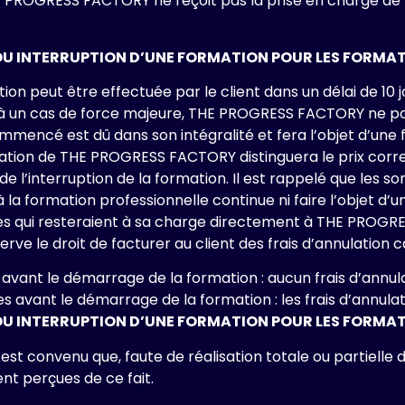
E PROGRESS FACTORY ne reçoit pas la prise en charge de l’
OU INTERRUPTION D’UNE FORMATION POUR LES FORMA
n peut être effectuée par le client dans un délai de 10 j
ou à un cas de force majeure, THE PROGRESS FACTORY ne pou
mmencé est dû dans son intégralité et fera l’objet d’un
uration de THE PROGRESS FACTORY distinguera le prix corr
e l’interruption de la formation. Il est rappelé que les s
r à la formation professionnelle continue ni faire l’objet
es qui resteraient à sa charge directement à THE PROGRE
ve le droit de facturer au client des frais d’annulation c
es avant le démarrage de la formation : aucun frais d’annula
les avant le démarrage de la formation : les frais d’annula
U INTERRUPTION D’UNE FORMATION POUR LES FORMAT
il est convenu que, faute de réalisation totale ou partiell
t perçues de ce fait.