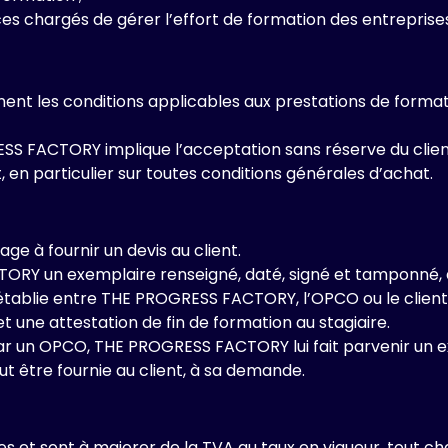
 chargés de gérer l’effort de formation des entreprises
nent les conditions applicables aux prestations de form
FACTORY implique l’acceptation sans réserve du client
 en particulier sur toutes conditions générales d’achat.
 à fournir un devis au client.
ORY un exemplaire renseigné, daté, signé et tamponné, a
établie entre THE PROGRESS FACTORY, l’OPCO ou le client
une attestation de fin de formation au stagiaire.
 par un OPCO, THE PROGRESS FACTORY lui fait parvenir un 
t être fournie au client, à sa demande.
xes et sont à majorer de la TVA au taux en vigueur, tout