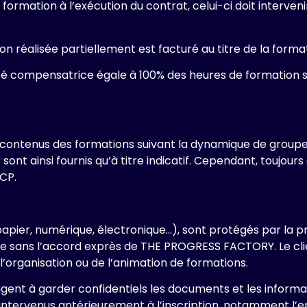
ormation à l’exécution du contrat, celui-ci doit interven
ation réalisée partiellement est facturé au titre de la forma
té compensatrice égale à 100% des heures de formation sera
les contenus des formations suivant la dynamique de group
ont ainsi fournis qu’à titre indicatif. Cependant, toujours
NCP.
apier, numérique, électronique…), sont protégés par la prop
uée sans l’accord exprès de THE PROGRESS FACTORY. Le clie
’organisation ou de l’animation de formations.
gent à garder confidentiels les documents et les informat
intervenus antérieurement à l’inscription, notamment l’