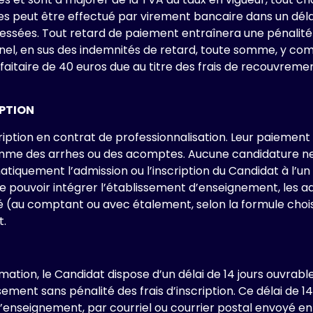
peut être effectué par virement bancaire dans un délai d
ssées. Tout retard de paiement entraînera une pénalité éga
el, en sus des indemnités de retard, toute somme, y compr
faitaire de 40 euros due au titre des frais de recouvremen
IPTION
ription en contrat de professionnalisation. Leur paiement 
me des arrhes ou des acomptes. Aucune candidature ne 
matiquement l’admission ou l’inscription du Candidat à l’u
n de pouvoir intégrer l’établissement d’enseignement, les 
é (au comptant ou avec étalement, selon la formule choisi
t.
ion, le Candidat dispose d’un délai de 14 jours ouvrabl
t sans pénalité des frais d’inscription. Ce délai de 14
t d’enseignement, par courriel ou courrier postal envoy