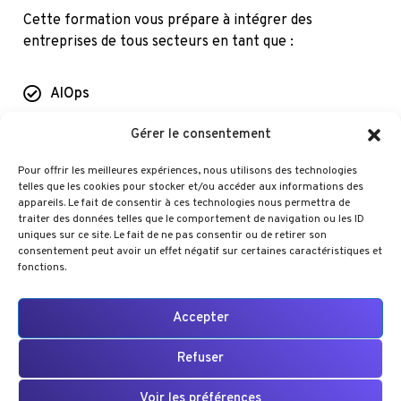
Cette formation vous prépare à intégrer des
entreprises de tous secteurs en tant que :
AIOps
Expert DevSecOps
Gérer le consentement
Expert Cloud Security
Pour offrir les meilleures expériences, nous utilisons des technologies
telles que les cookies pour stocker et/ou accéder aux informations des
Expert Cloud Infrastructure
appareils. Le fait de consentir à ces technologies nous permettra de
traiter des données telles que le comportement de navigation ou les ID
Site Reliability Engineer (SRE)
uniques sur ce site. Le fait de ne pas consentir ou de retirer son
consentement peut avoir un effet négatif sur certaines caractéristiques et
Responsable Exploitation IT
fonctions.
Expert en migration Cloud
Accepter
Expert CI/CD & Automatisation
Refuser
Je candidate en ligne
Voir les préférences