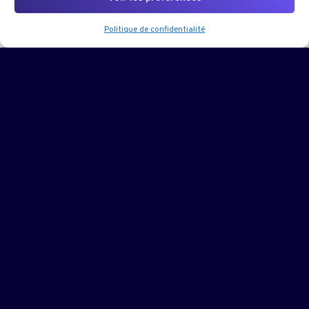
Politique de confidentialité
VOS COMPÉTENCES CLÉS À LA SORTIE
Objectifs
pédagogiques
Concevoir, automatiser, déployer, superviser et
sécuriser les applications et les infrastructures de
demain
Devenez expert en DevSecOps, infrastructures cloud
hybrides et multi-cloud avec le Mastère AIOps, DevSecOps
& Infrastructures Cloud.