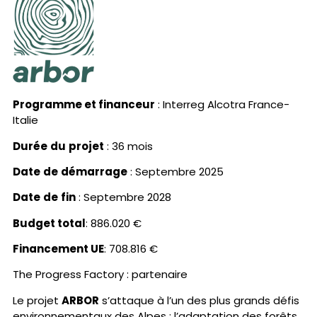
Programme et financeu
r
: Interreg Alcotra France-
Italie
Durée
du
projet
: 36 mois
Date
de
démarrage
: Septembre 2025
Date
de
fin
: Septembre 2028
Budget total
: 886.020 €
Financement UE
: 708.816 €
The Progress Factory : partenaire
Le projet
ARBOR
s’attaque à l’un des plus grands défis
environnementaux des Alpes : l’adaptation des forêts