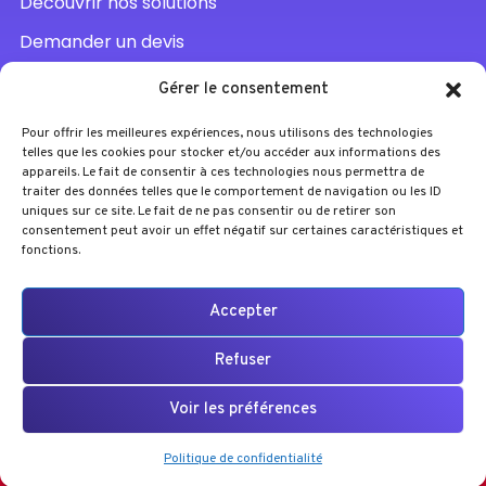
Découvrir nos solutions
Demander un devis
Parler à un conseiller
Gérer le consentement
Pour offrir les meilleures expériences, nous utilisons des technologies
telles que les cookies pour stocker et/ou accéder aux informations des
appareils. Le fait de consentir à ces technologies nous permettra de
traiter des données telles que le comportement de navigation ou les ID
uniques sur ce site. Le fait de ne pas consentir ou de retirer son
consentement peut avoir un effet négatif sur certaines caractéristiques et
fonctions.
Accepter
A partir de
2 550
€
Je réserve ma
Refuser
session
Effacer
Voir les préférences
Mentions légales
Politique de confidentialité
Nos projets
CGV
Ajouter au panier
CGI
Réalisé par un Panda
Politique de confidentialité