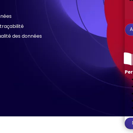
nnées
traçabilité
A
qualité des données
Per