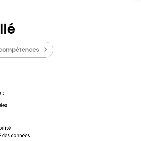
llé
compétences
 :
nées
ilité
té des données