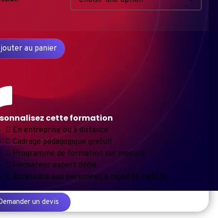
jouter au panier
sonnalisez cette formation
En entreprise ou à distance
Cadrage pédagogique gratuit
Programme de formation sur mesure
Formateur expert dédié
Accessible aux personnes à mobilité réduite
Demander un devis