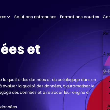
res
Solutions entreprises
Formations courtes
Con
Réf
ées et
A p
1 5
2 
 la qualité des données et du catalogage dans un
 évaluer la qualité des données, à automatiser le
ogage des données et à retracer leur origine à
s données
J
s