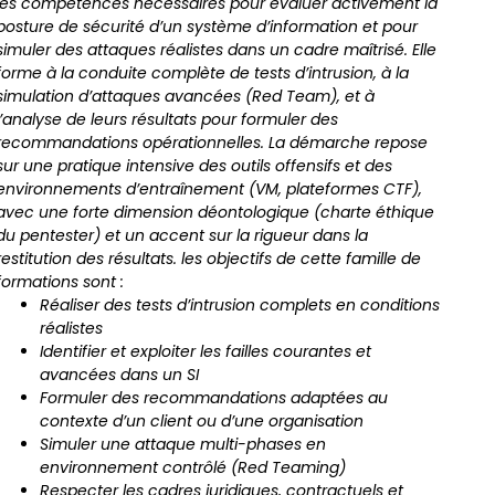
les compétences nécessaires pour évaluer activement la
posture de sécurité d’un système d’information et pour
simuler des attaques réalistes dans un cadre maîtrisé. Elle
forme à la conduite complète de tests d’intrusion, à la
simulation d’attaques avancées (Red Team), et à
l’analyse de leurs résultats pour formuler des
recommandations opérationnelles.
La démarche repose
sur une pratique intensive des outils offensifs et des
environnements d’entraînement (VM, plateformes CTF),
avec une forte dimension déontologique (charte éthique
du pentester) et un accent sur la rigueur dans la
restitution des résultats.
les objectifs de cette famille de
formations sont :
Réaliser des tests d’intrusion complets en conditions
réalistes
Identifier et exploiter les failles courantes et
avancées dans un SI
Formuler des recommandations adaptées au
contexte d’un client ou d’une organisation
Simuler une attaque multi-phases en
environnement contrôlé (Red Teaming)
Respecter les cadres juridiques, contractuels et