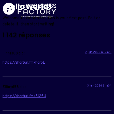
Hello world!
Welcome to WordPress. This is your first post. Edit or
delete it, then start writing!
1 142 réponses
2 juin 2026 à 19h25
Finn1308
dit :
https://shorturl.fm/horoL
3 juin 2026 à 1h04
Elliot655
dit :
https://shorturl.fm/5125U